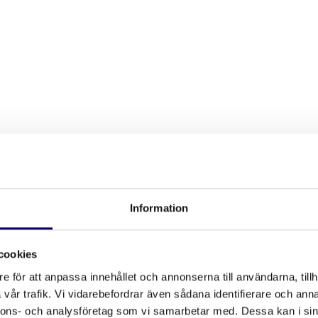
 vi dig att omvandla innovationer till tryggt skyddade tillgångar
ditt varumärke och ger ditt företag de bästa förutsättningarna 
Information
cookies
e för att anpassa innehållet och annonserna till användarna, tillh
vår trafik. Vi vidarebefordrar även sådana identifierare och anna
nnons- och analysföretag som vi samarbetar med. Dessa kan i sin