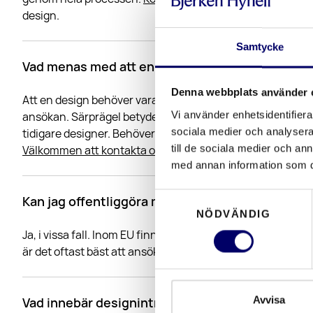
design.
Samtycke
Vad menas med att en design behöver vara ny oc
Denna webbplats använder 
Att en design behöver vara ny innebär att designen inte får
Vi använder enhetsidentifierar
ansökan. Särprägel betyder att designen ska ge ett annat
sociala medier och analysera 
tidigare designer. Behöver du hjälp att bedöma om din de
till de sociala medier och a
Välkommen att kontakta oss.
med annan information som du 
Samtyckesval
Kan jag offentliggöra min design innan jag ansö
NÖDVÄNDIG
Ja, i vissa fall. Inom EU finns det en så kallad
grace period
är det oftast bäst att ansöka innan offentliggörande för at
Avvisa
Vad innebär designintrång?