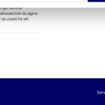
om ger samma
nehavare kan du agera
r du utsatt för ett
Ser