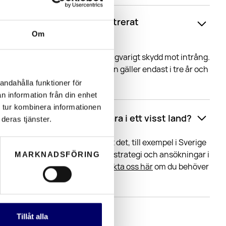
llan registrerat och oregistrerat
Om
gnskydd får du ett starkt och långvarigt skydd mot intrång.
ppstår automatiskt inom EU, men gäller endast i tre år och
ett intrång.
andahålla funktioner för
n information från din enhet
 tur kombinera informationen
dd internationellt eller bara i ett visst land?
deras tjänster.
t område där du har registrerat det, till exempel i Sverige
lera länder krävs en internationell strategi och ansökningar i
MARKNADSFÖRING
hjälper dig oavsett område.
Kontakta oss här
om du behöver
ign
internationellt.
Tillåt alla