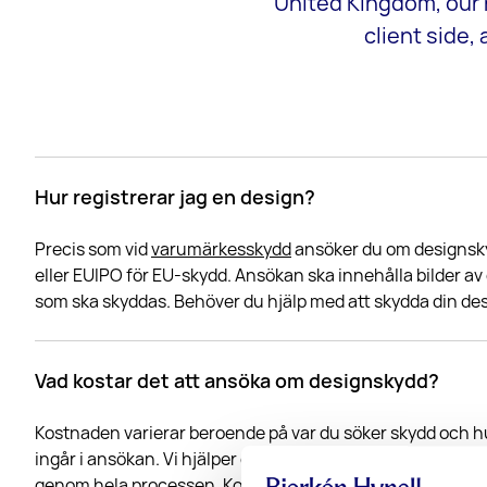
United Kingdom, our h
client side,
Hur registrerar jag en design?
Precis som vid
varumärkesskydd
ansöker du om designsky
eller EUIPO för EU-skydd. Ansökan ska innehålla bilder a
som ska skyddas. Behöver du hjälp med att skydda din de
Vad kostar det att ansöka om designskydd?
Kostnaden varierar beroende på var du söker skydd och 
ingår i ansökan. Vi hjälper dig och är tydliga och transp
genom hela processen.
Kontakta oss här för prisuppgifte