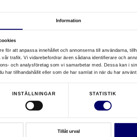
Vad är skillnaden me
designskydd?
Information
h ha särprägel?
Med ett registrerat desi
cookies
Ett oregistrerat skydd u
 ha blivit offentlig före
är svårare att hävda vid 
e för att anpassa innehållet och annonserna till användarna, tillh
 helhetsintryck än
vår trafik. Vi vidarebefordrar även sådana identifierare och anna
sign kan skyddas?
nnons- och analysföretag som vi samarbetar med. Dessa kan i sin
Gäller mitt designsky
har tillhandahållit eller som de har samlat in när du har använt 
Designskyddet gäller i de
ker om skydd?
eller i EU. För skydd i f
INSTÄLLNINGAR
STATISTIK
flera jurisdiktioner. Vi 
på 12 månader. Trots det
hjälp att
skydda din des
t undvika risker.
Tillåt urval