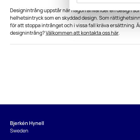
Designintrång uppstår när någon använder en design s
helhetsintryck som en skyddad design. Som rättighetsin
för att stoppa intrånget och i vissa fall kräva ersättning. Ä
designintrång?
Välkommen att kontakta oss här
.
Bjerkén Hynell
Sweden