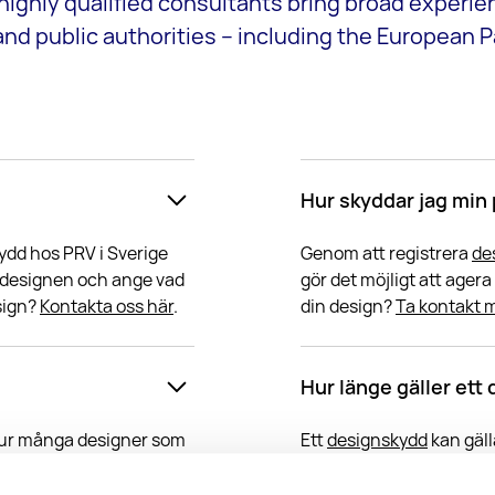
ighly qualified consultants bring broad experien
 and public authorities – including the European P
Hur skyddar jag min
dd hos PRV i Sverige
Genom att registrera
de
v designen och ange vad
gör det möjligt att ager
sign?
Kontakta oss här
.
din design?
Ta kontakt 
Hur länge gäller ett
hur många designer som
Ett
designskydd
kan gälla
arenta med kostnader
taget. Om en förnyelse i
r
för att lämna in din