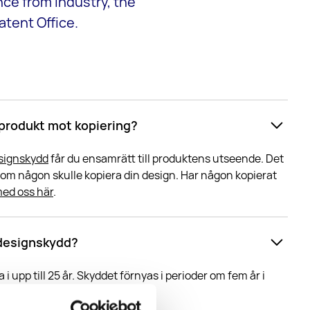
ce from industry, the
atent Office.
 produkt mot kopiering?
signskydd
får du ensamrätt till produktens utseende. Det
a om någon skulle kopiera din design. Har någon kopierat
med oss här
.
 designskydd?
 i upp till 25 år. Skyddet förnyas i perioder om fem år i
nte sker upphör skyddet.