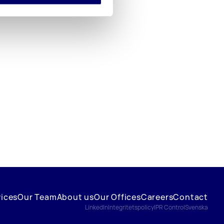
vices
Our Team
About us
Our Offices
Careers
Contact
LinkedIn
Integritetspolicy
IPR Control
Svenska