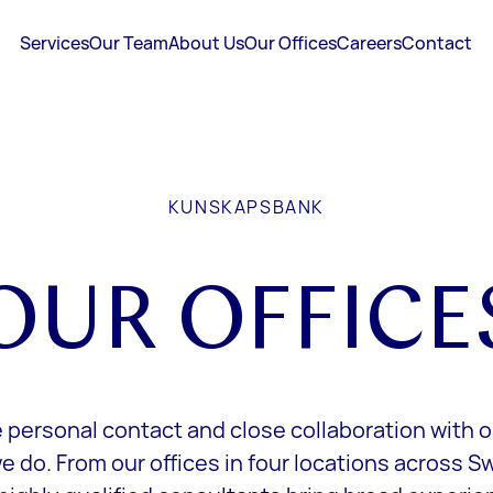
Services
Our Team
About Us
Our Offices
Careers
Contact
KUNSKAPSBANK
OUR OFFICE
 personal contact and close collaboration with ou
e do. From our offices in four locations across 