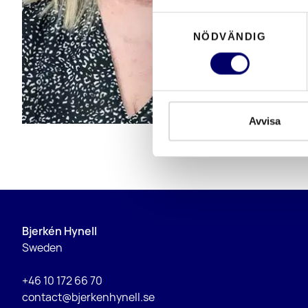
Samtyckesval
NÖDVÄNDIG
Avvisa
Bjerkén Hynell
Sweden
+46 10 172 66 70
contact@bjerkenhynell.se