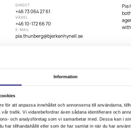
DIRECT
Pia 
+46 73 064 27 61
both
VÄXEL
agen
+46 10-172 66 70
with
E-MAIL
pia.thunberg@bjerkenhynell.se
LAN
Swe
Information
cookies
e för att anpassa innehållet och annonserna till användarna, tillh
vår trafik. Vi vidarebefordrar även sådana identifierare och anna
nnons- och analysföretag som vi samarbetar med. Dessa kan i sin
har tillhandahållit eller som de har samlat in när du har använt 