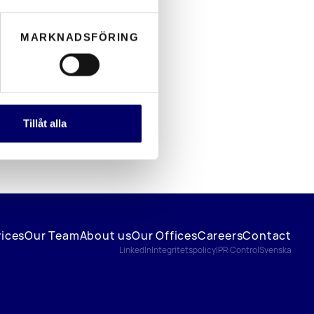
MARKNADSFÖRING
Tillåt alla
vices
Our Team
About us
Our Offices
Careers
Contact
LinkedIn
Integritetspolicy
IPR Control
Svenska