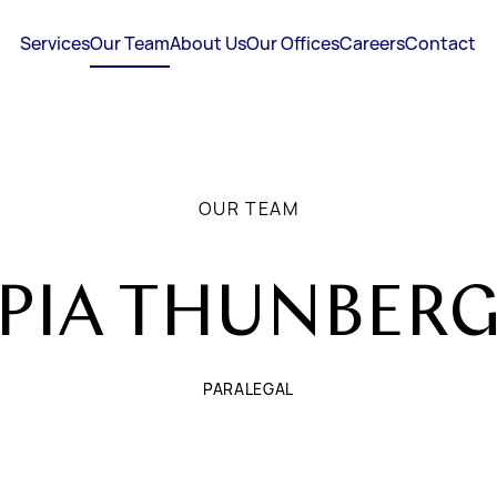
Services
Our Team
About Us
Our Offices
Careers
Contact
OUR TEAM
PIA THUNBER
PARALEGAL