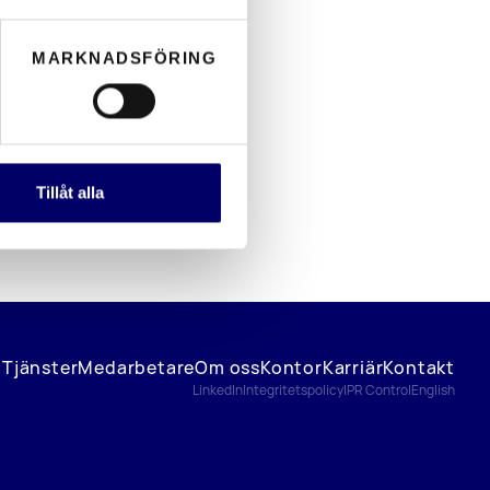
MARKNADSFÖRING
Tillåt alla
Tjänster
Medarbetare
Om oss
Kontor
Karriär
Kontakt
LinkedIn
Integritetspolicy
IPR Control
English