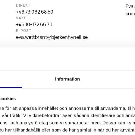
DIREKT
Eva 
+46 73 062 68 50
som 
VÄXEL
+46 10-172 66 70
E-POST
eva.wettbrant@bjerkenhynell.se
SPR
Sve
Information
cookies
e för att anpassa innehållet och annonserna till användarna, tillh
vår trafik. Vi vidarebefordrar även sådana identifierare och anna
nnons- och analysföretag som vi samarbetar med. Dessa kan i sin
har tillhandahållit eller som de har samlat in när du har använt 