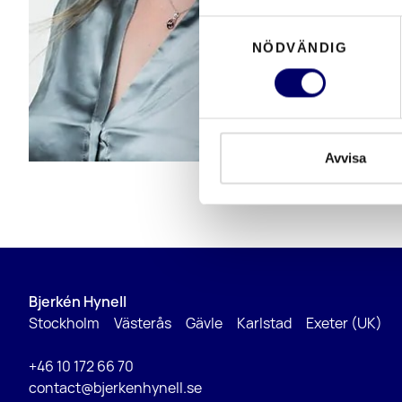
Samtyckesval
NÖDVÄNDIG
Avvisa
Bjerkén Hynell
Stockholm Västerås Gävle Karlstad Exeter (UK)
+46 10 172 66 70
contact@bjerkenhynell.se